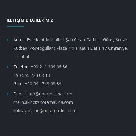
İLETİŞİM BİLGİLERİMİZ
Adres:
Esenkent Mahallesi Şah Cihan Caddesi Güreş Sokak
Kutbay (Köseoğulları) Plaza No:1 Kat:4 Daire 17 Ümraniye/
İstanbul
Telefon:
+90 216 364 66 86
+90 555 724 08 13
Gsm:
+90 544 748 68 34
E-mail:
info@notamakina.com
melih.akinci@notamakina.com
kubilay.ozcan@notamakina.com