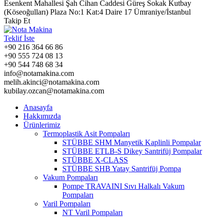
Esenkent Mahallesi Şah Cihan Caddesi Güreş Sokak Kutbay
(Köseoğulları) Plaza No:1 Kat:4 Daire 17 Ümraniye/İstanbul
Takip Et
Teklif İste
+90 216 364 66 86
+90 555 724 08 13
+90 544 748 68 34
info@notamakina.com
melih.akinci@notamakina.com
kubilay.ozcan@notamakina.com
Anasayfa
Hakkımızda
Ürünlerimiz
Termoplastik Asit Pompaları
STÜBBE SHM Manyetik Kaplinli Pompalar
STÜBBE ETLB-S Dikey Santrifüj Pompalar
STÜBBE X-CLASS
STÜBBE SHB Yatay Santrifüj Pompa
Vakum Pompaları
Pompe TRAVAINI Sıvı Halkalı Vakum
Pompaları
Varil Pompaları
NT Varil Pompaları