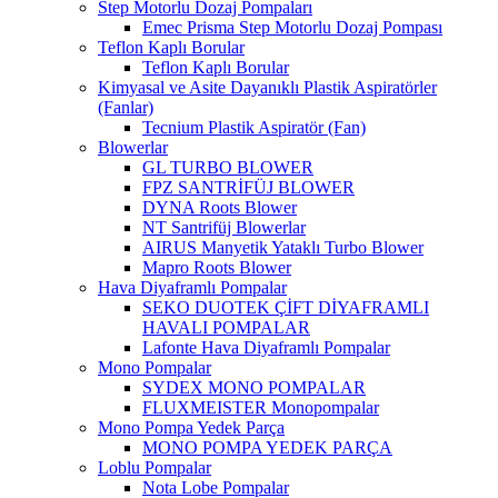
Step Motorlu Dozaj Pompaları
Emec Prisma Step Motorlu Dozaj Pompası
Teflon Kaplı Borular
Teflon Kaplı Borular
Kimyasal ve Asite Dayanıklı Plastik Aspiratörler
(Fanlar)
Tecnium Plastik Aspiratör (Fan)
Blowerlar
GL TURBO BLOWER
FPZ SANTRİFÜJ BLOWER
DYNA Roots Blower
NT Santrifüj Blowerlar
AIRUS Manyetik Yataklı Turbo Blower
Mapro Roots Blower
Hava Diyaframlı Pompalar
SEKO DUOTEK ÇİFT DİYAFRAMLI
HAVALI POMPALAR
Lafonte Hava Diyaframlı Pompalar
Mono Pompalar
SYDEX MONO POMPALAR
FLUXMEISTER Monopompalar
Mono Pompa Yedek Parça
MONO POMPA YEDEK PARÇA
Loblu Pompalar
Nota Lobe Pompalar