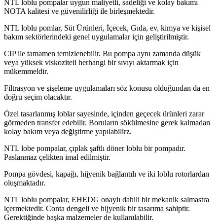
NTL loblu pompalar uygun maliyetli, sadeliği ve kolay bakımı
NOTA kalitesi ve güvenilirliği ile birleşmektedir.
NTL loblu pomlar, Süt Ürünleri, İçecek, Gıda, ev, kimya ve kişisel
bakım sektörlerindeki genel uygulamalar için geliştirilmiştir.
CIP ile tamamen temizlenebilir. Bu pompa aynı zamanda düşük
veya yüksek viskoziteli herhangi bir sıvıyı aktarmak için
mükemmeldir.
Filtrasyon ve şişeleme uygulamaları söz konusu olduğundan da en
doğru seçim olacaktır.
Özel tasarlanmış loblar sayesinde, içinden geçecek ürünleri zarar
görmeden transfer edebilir. Boruların sökülmesine gerek kalmadan
kolay bakım veya değiştirme yapılabilirz.
NTL lobe pompalar, çıplak şaftlı döner loblu bir pompadır.
Paslanmaz çelikten imal edilmiştir.
Pompa gövdesi, kapağı, hijyenik bağlantılı ve iki loblu rotorlardan
oluşmaktadır.
NTL loblu pompalar, EHEDG onaylı dahili bir mekanik salmastra
içermektedir. Conta dengeli ve hijyenik bir tasarıma sahiptir.
Gerektiğinde başka malzemeler de kullanılabilir.