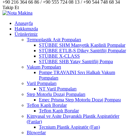
+90 216 364 66 86 / +90 555 724 08 13 / +90 544 748 68 34
Takip Et
Anasayfa
Hakkımızda
Ürünlerimiz
Termoplastik Asit Pompaları
STÜBBE SHM Manyetik Kaplinli Pompalar
STÜBBE ETLB-S Dikey Santrifüj Pompalar
STÜBBE X-CLASS
STÜBBE SHB Yatay Santrifüj Pompa
Vakum Pompaları
Pompe TRAVAINI Sıvı Halkalı Vakum
Pompaları
Varil Pompaları
NT Varil Pompaları
Step Motorlu Dozaj Pompaları
Emec Prisma Step Motorlu Dozaj Pompası
Teflon Kaplı Borular
Teflon Kaplı Borular
Kimyasal ve Asite Dayanıklı Plastik Aspiratörler
(Fanlar)
Tecnium Plastik Aspiratör (Fan)
Blowerlar