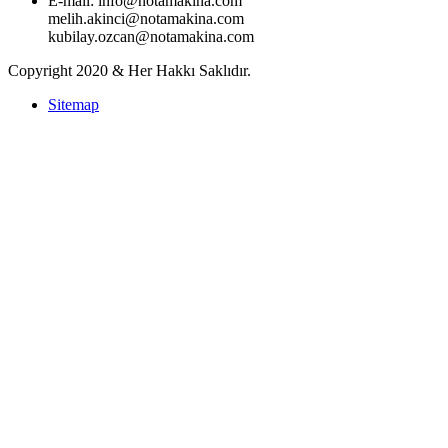
E-mail:
info@notamakina.com
melih.akinci@notamakina.com
kubilay.ozcan@notamakina.com
Copyright 2020 & Her Hakkı Saklıdır.
Sitemap