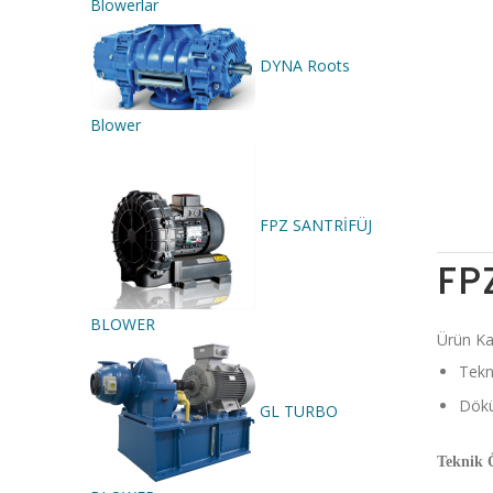
Blowerlar
DYNA Roots
Blower
FPZ SANTRİFÜJ
FP
BLOWER
Ürün Ka
Tekni
Dök
GL TURBO
Teknik Ö