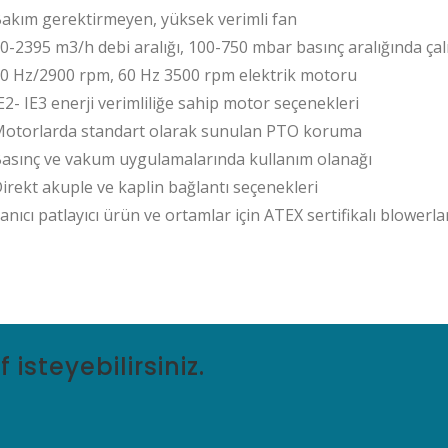
akım gerektirmeyen, yüksek verimli fan
0-2395 m3/h debi aralığı, 100-750 mbar basınç aralığında ça
0 Hz/2900 rpm, 60 Hz 3500 rpm elektrik motoru
E2- IE3 enerji verimliliğe sahip motor seçenekleri
otorlarda standart olarak sunulan PTO koruma
asınç ve vakum uygulamalarında kullanım olanağı
irekt akuple ve kaplin bağlantı seçenekleri
anıcı patlayıcı ürün ve ortamlar için ATEX sertifikalı blowerla
isteyebilirsiniz.