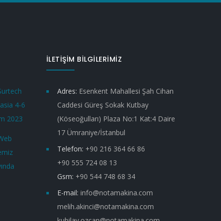
İLETİŞİM BİLGİLERİMİZ
Adres:
Esenkent Mahallesi Şah Cihan
Caddesi Güreş Sokak Kutbay
(Köseoğulları) Plaza No:1 Kat:4 Daire
17 Ümraniye/İstanbul
Telefon:
+90 216 364 66 86
+90 555 724 08 13
Gsm:
+90 544 748 68 34
E-mail:
info@notamakina.com
melih.akinci@notamakina.com
kubilay.ozcan@notamakina.com