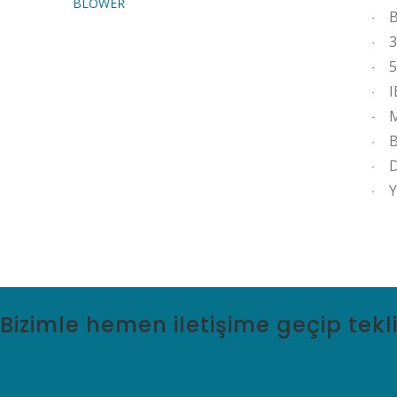
BLOWER
B
·
3
·
5
·
I
·
M
·
B
·
D
·
Y
·
Bizimle hemen iletişime geçip teklif 
Teklif İste