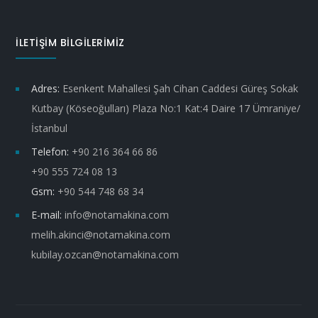
İLETİŞİM BİLGİLERİMİZ
Adres:
Esenkent Mahallesi Şah Cihan Caddesi Güreş Sokak
Kutbay (Köseoğulları) Plaza No:1 Kat:4 Daire 17 Ümraniye/
İstanbul
Telefon:
+90 216 364 66 86
+90 555 724 08 13
Gsm:
+90 544 748 68 34
E-mail:
info@notamakina.com
melih.akinci@notamakina.com
kubilay.ozcan@notamakina.com